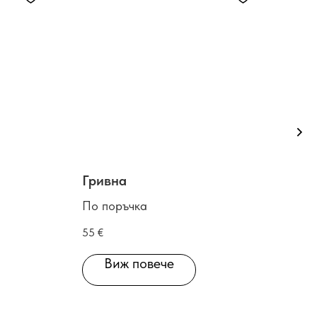
Гривна
Оби
По поръчка
По 
55
€
25
€
Виж повече