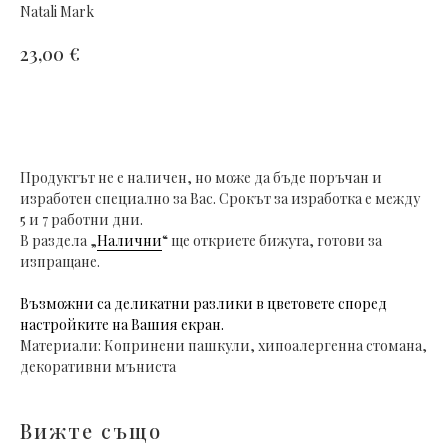
Natali Mark
€
23,00
Добави в количката
Продуктът не е наличен, но може да бъде поръчан и
изработен специално за Вас. Срокът за изработка е между
5 и 7 работни дни.
В раздела „
Налични
“ ще откриете бижута, готови за
изпращане.
Възможни са деликатни разлики в цветовете според
настройките на Вашия екран.
Материали: Копринени пашкули, хипоалергенна стомана,
декоративни мъниста
Вижте също