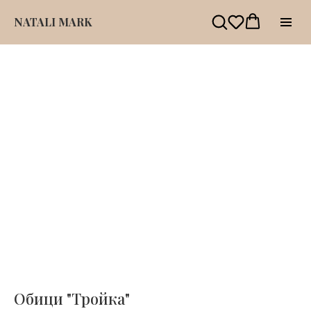
NATALI MARK
Обици "Тройка"