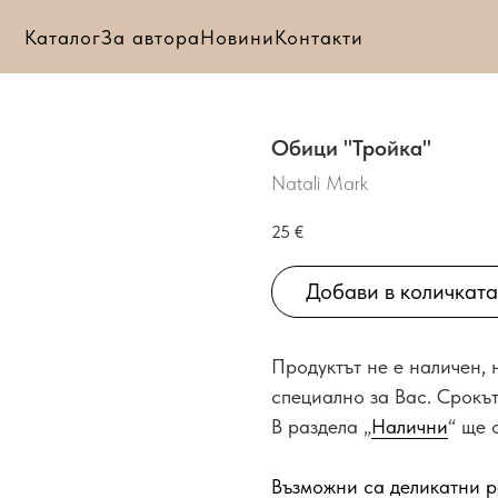
Каталог
За автора
Новини
Контакти
Обици "Тройка"
Natali Mark
25
€
Добави в количката
Продуктът не е наличен,
специално за Вас. Срокът
В раздела „
Налични
“ ще 
Възможни са деликатни р