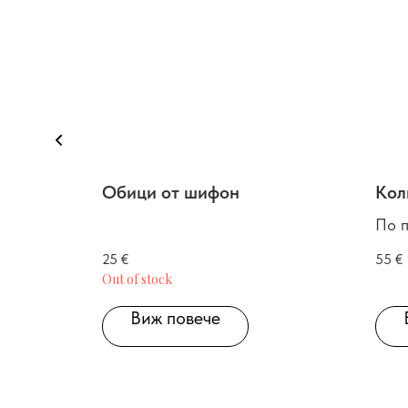
Обици от шифон
Кол
По 
25
€
55
€
Out of stock
Виж повече