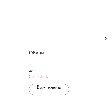
Обици
Оби
По 
48
€
25
€
Out of stock
Виж повече