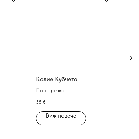
Колие Кубчета
Об
По поръчка
По 
55
€
48
€
Виж повече