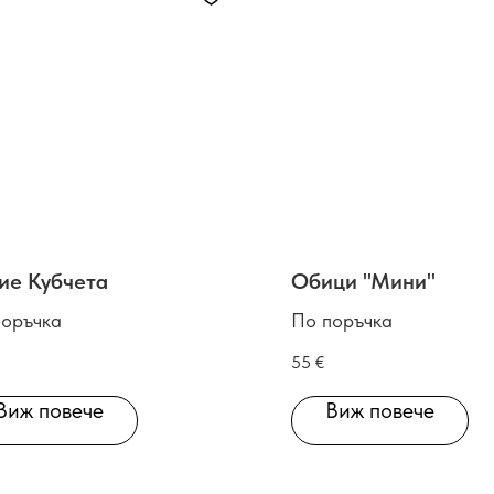
ие Кубчета
Обици "Мини"
поръчка
По поръчка
55
€
Виж повече
Виж повече