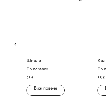
Шноли
Кол
По поръчка
По 
25
€
55
€
Виж повече