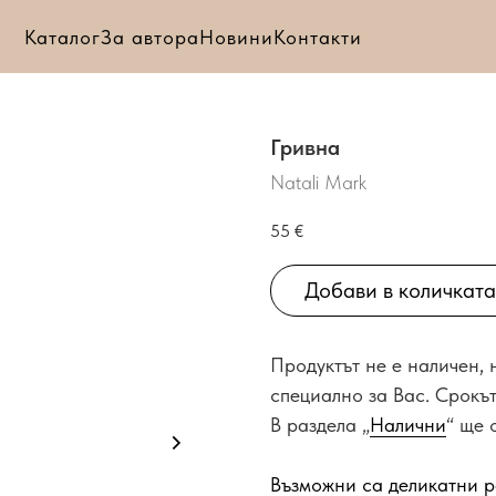
Каталог
За автора
Новини
Контакти
Гривна
Natali Mark
55
€
Добави в количката
Продуктът не е наличен,
специално за Вас. Срокът
В раздела „
Налични
“ ще 
Възможни са деликатни р