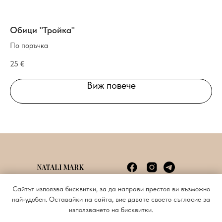
Обици "Тройка"
Б
По поръчка
По
25
€
15
Виж повече
NATALI MARK
Споразумение с потребителя
info@natalimark.art
Сайтът използва бисквитки, за да направи престоя ви възможно
Политика за поверителност
+359885620676
най-удобен. Оставайки на сайта, вие давате своето съгласие за
използването на бисквитки.