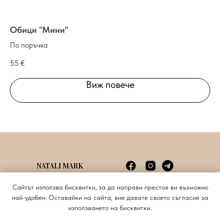
Обици "Мини"
К
По поръчка
По
55
€
55
Виж повече
NATALI MARK
Споразумение с потребителя
info@natalimark.art
Сайтът използва бисквитки, за да направи престоя ви възможно
Политика за поверителност
+359885620676
най-удобен. Оставайки на сайта, вие давате своето съгласие за
използването на бисквитки.