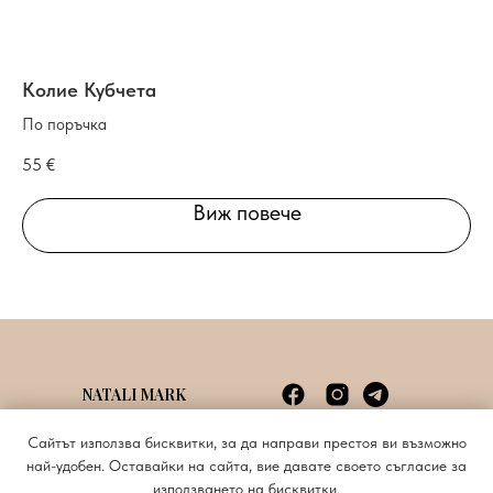
Колие Кубчета
Ко
По поръчка
По
55
€
55
Виж повече
NATALI MARK
Споразумение с потребителя
info@natalimark.art
Сайтът използва бисквитки, за да направи престоя ви възможно
Политика за поверителност
+359885620676
най-удобен. Оставайки на сайта, вие давате своето съгласие за
използването на бисквитки.