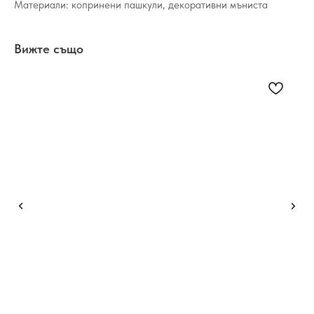
Материали: копринени пашкули, декоративни мъниста
Вижте също