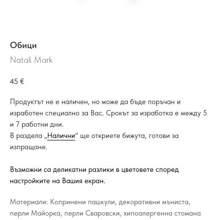
Обици
Natali Mark
45
€
Продуктът не е наличен, но може да бъде поръчан и
изработен специално за Вас. Срокът за изработка е между 5
и 7 работни дни.
В раздела „
Налични
“ ще откриете бижута, готови за
изпращане.
Възможни са деликатни разлики в цветовете според
настройките на Вашия екран.
Материали: Копринени пашкули, декоративни мъниста,
перли Майорка, перли Сваровски, хипоалергенна стомана