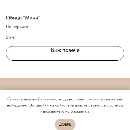
Обици "Мини"
Би
По поръчка
Ав
55
€
55
Виж повече
NATALI MARK
Сайтът използва бисквитки, за да направи престоя ви възможно
най-удобен. Оставайки на сайта, вие давате своето съгласие за
Споразумение с потребителя
info@natalimark.art
използването на бисквитки.
Политика за поверителност
+359885620676
Добави в количката
ДОБРЕ