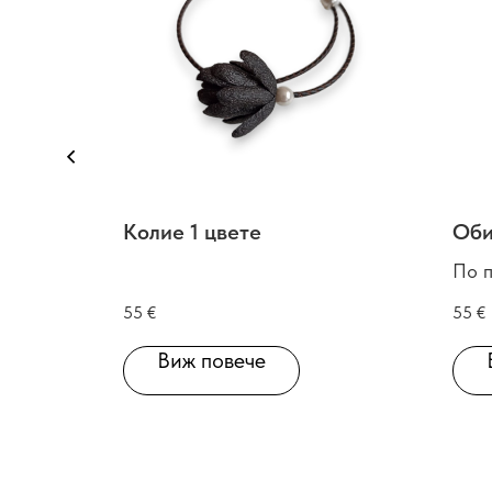
Колие 1 цвете
Оби
По 
55
€
55
€
Виж повече