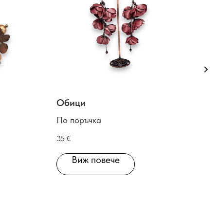
Обици
Оби
По поръчка
По 
35
€
25
€
Виж повече