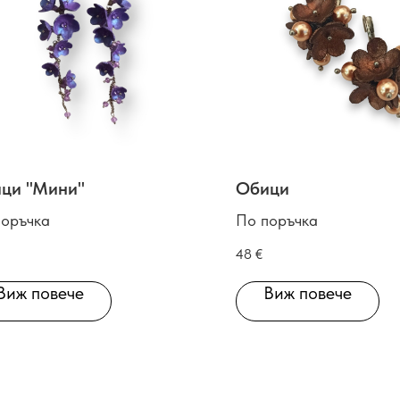
ци "Мини"
Обици
поръчка
По поръчка
48
€
Виж повече
Виж повече