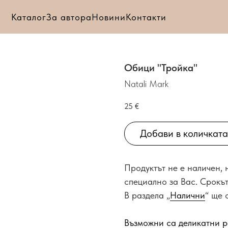
Каталог
За автора
Новини
Контакти
Обици "Тройка"
Natali Mark
25
€
Добави в количката
Продуктът не е наличен,
специално за Вас. Срокът
В раздела „
Налични
“ ще 
Възможни са деликатни р