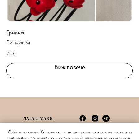
Гривна
Гр
По поръчка
По
23
€
45
Виж повече
NATALI MARK
Споразумение с потребителя
info@natalimark.art
Сайтът използва бисквитки, за да направи престоя ви възможно
Политика за поверителност
+359885620676
най-удобен. Оставайки на сайта, вие давате своето съгласие за