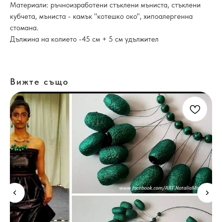
Материали: ръчноизработени стъклени мъниста, стъклени
кубчета, мъниста - камък "котешко око", хипоалергенна
стомана.
Дължина на колието -45 см + 5 см удължител
Вижте също