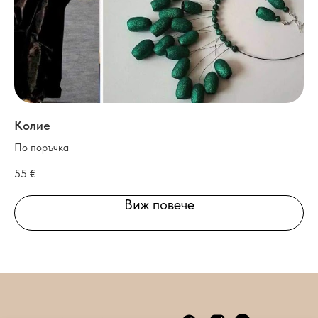
Колие
Гр
По поръчка
По
55
€
55
Виж повече