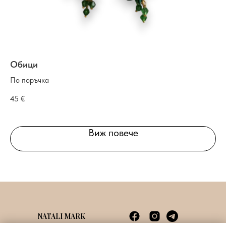
Обици
К
По поръчка
По
45
€
55
Виж повече
NATALI MARK