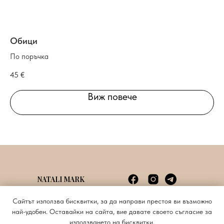
Обици
К
По поръчка
По
45
€
55
Виж повече
NATALI MARK
Споразумение с потребителя
info@natalimark.art
Сайтът използва бисквитки, за да направи престоя ви възможно
Политика за поверителност
+359885620676
най-удобен. Оставайки на сайта, вие давате своето съгласие за
използването на бисквитки.