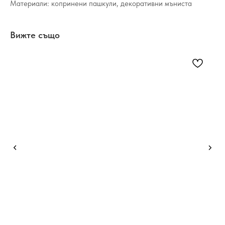
Материали: копринени пашкули, декоративни мъниста
Вижте също