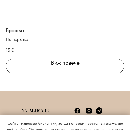
Брошка
Об
По поръчка
По
15
€
25
Виж повече
NATALI MARK
Споразумение с потребителя
info@natalimark.art
Сайтът използва бисквитки, за да направи престоя ви възможно
Политика за поверителност
+359885620676
най-удобен. Оставайки на сайта, вие давате своето съгласие за