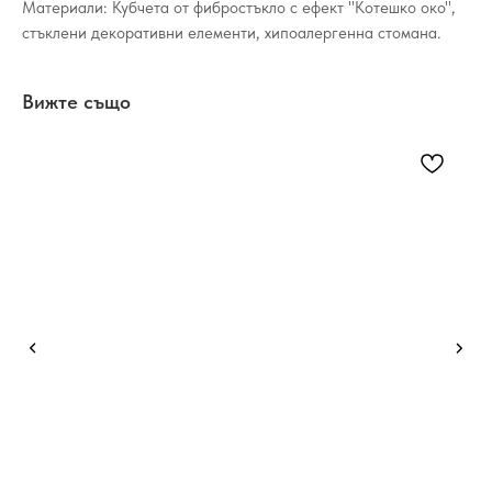
Материали: Кубчета от фибростъкло с ефект "Котешко око",
стъклени декоративни елементи, хипоалергенна стомана.
Вижте също