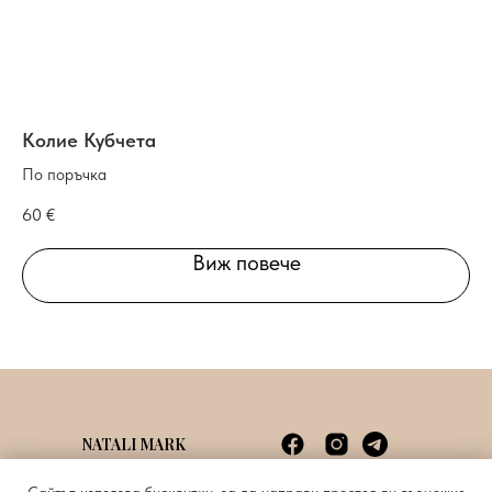
Колие Кубчета
Об
По поръчка
По
60
€
23
Виж повече
NATALI MARK
Споразумение с потребителя
info@natalimark.art