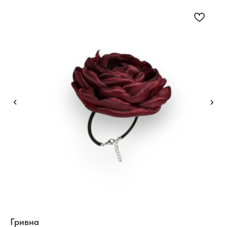
Гривна
Ко