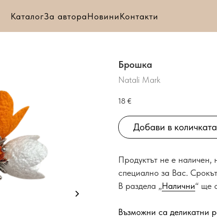
Каталог
За автора
Новини
Контакти
Брошка
Natali Mark
18
€
Добави в количката
Продуктът не е наличен,
специално за Вас. Срокът
В раздела „
Налични
“ ще 
Възможни са деликатни р