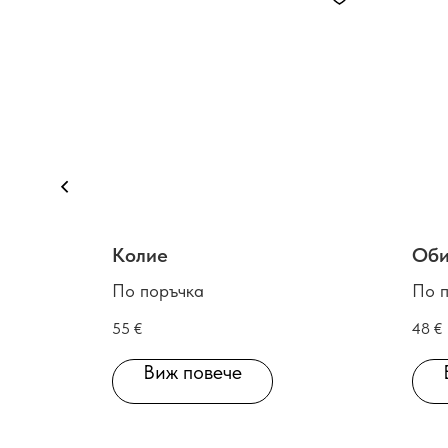
Колие
Оби
По поръчка
По 
55
€
48
€
Виж повече