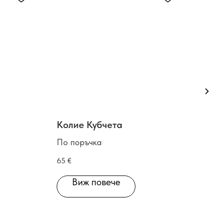
Колие Кубчета
Кол
По поръчка
По 
65
€
60
€
Виж повече